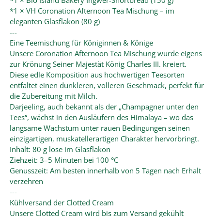
*1 × Bio Island Bakery Ingwer-Shortbread (150 g)
*1 × VH Coronation Afternoon Tea Mischung – im
eleganten Glasflakon (80 g)
---
Eine Teemischung für Königinnen & Könige
Unsere Coronation Afternoon Tea Mischung wurde eigens
zur Krönung Seiner Majestät König Charles III. kreiert.
Diese edle Komposition aus hochwertigen Teesorten
entfaltet einen dunkleren, volleren Geschmack, perfekt für
die Zubereitung mit Milch.
Darjeeling, auch bekannt als der „Champagner unter den
Tees“, wächst in den Ausläufern des Himalaya – wo das
langsame Wachstum unter rauen Bedingungen seinen
einzigartigen, muskatellerartigen Charakter hervorbringt.
Inhalt: 80 g lose im Glasflakon
Ziehzeit: 3–5 Minuten bei 100 °C
Genusszeit: Am besten innerhalb von 5 Tagen nach Erhalt
verzehren
---
Kühlversand der Clotted Cream
Unsere Clotted Cream wird bis zum Versand gekühlt