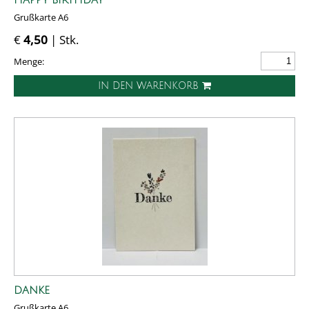
Grußkarte A6
€
4,50
| Stk.
Menge:
IN DEN WARENKORB
DANKE
Grußkarte A6