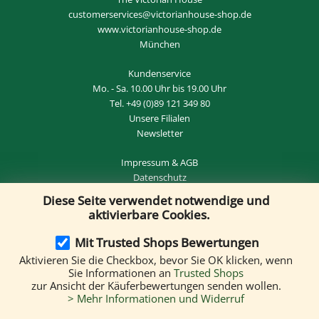
customerservices@victorianhouse-shop.de
www.victorianhouse-shop.de
München
Kundenservice
Mo. - Sa. 10.00 Uhr bis 19.00 Uhr
Tel.
+49 (0)89 121 349 80
Unsere Filialen
Newsletter
Impressum
&
AGB
Datenschutz
Diese Seite verwendet notwendige und
Widerrufsrecht
&
VERTRAG WIDERRUFEN
aktivierbare Cookies.
Mit Trusted Shops Bewertungen
Aktivieren Sie die Checkbox, bevor Sie OK klicken, wenn
Versand per:
Sie Informationen an
Trusted Shops
zur Ansicht der Käuferbewertungen senden wollen.
> Mehr Informationen und Widerruf
Wir akzeptieren folgende Zahlungsmethoden: