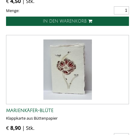
€
4,50
| Stk.
Menge:
IN DEN WARENKORB
MARIENKÄFER-BLÜTE
Klappkarte aus Büttenpapier
€
8,90
| Stk.