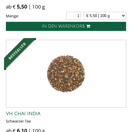
ab €
5,50
| 100 g
Menge:
IN DEN WARENKORB
VH CHAI INDIA
Schwarzer Tee
ab €
6,10
| 100 g