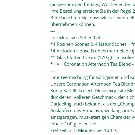
(ausgenommen freitags, Wochenenden un
Ihre Bestellung erreicht Sie in der Rege
Bitte beachten Sie, dass wir für eventue
übernehmen können.
---
Ihr exklusives Set enthält:
*4 Rosinen-Scones & 4 Natur-Scones – fr
*4 Victorian House Erdbeermarmelade (j
*1 Glas Clotted Cream (170 g) – in isolie
*1 VH Coronation Afternoon Tea Blend – 
---
Eine Teemischung für Königinnen und K
Unsere Coronation Afternoon Tea Blend w
König Karl III. kreiert. Diese exquisite 
dunkleren, volleren Geschmack, der sich 
Darjeeling, auch bekannt als der „Champ
Ausläufern des Himalaya, wo langsames
einzigartigen, muskatartigen Charakter ve
Inhalt: 100 g loser Tee
Ziehzeit: 3–5 Minuten bei 100 °C