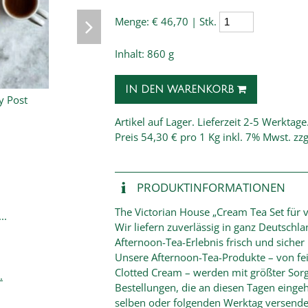
Menge:
€ 46,70 | Stk.
Inhalt: 860 g
IN DEN WARENKORB
Artikel auf Lager. Lieferzeit 2-5 Werktage
Preis
54,30 € pro 1 Kg
inkl. 7% Mwst. zzg
PRODUKT­INFORMATIONEN
The Victorian House „Cream Tea Set für v
..
Wir liefern zuverlässig in ganz Deutschl
Afternoon-Tea-Erlebnis frisch und siche
Unsere Afternoon-Tea-Produkte – von fei
Clotted Cream – werden mit größter Sorg
.
Bestellungen, die an diesen Tagen einge
selben oder folgenden Werktag versende