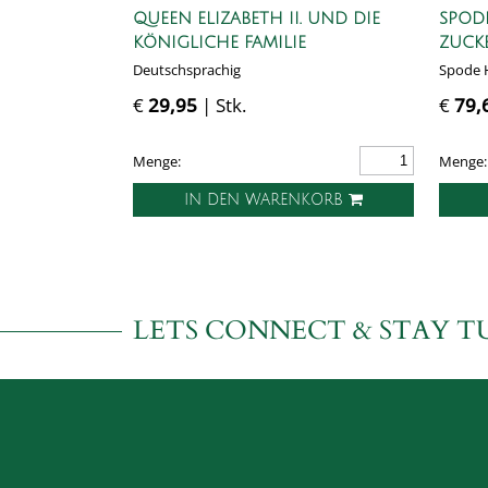
QUEEN ELIZABETH II. UND DIE
SPODE
KÖNIGLICHE FAMILIE
ZUCK
Deutschsprachig
Spode H
€
29,95
| Stk.
€
79,
Menge:
Menge:
IN DEN WARENKORB
LETS CONNECT & STAY T