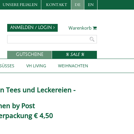
UNSERE FILIALEN
KONTAKT
DE
EN
Warenkorb
ANMELDEN / LOGIN
GUTSCHEINE
% SALE %
SÜSSES
VH LIVING
WEIHNACHTEN
en Tees und Leckereien -
nen by Post
erpackung € 4,50