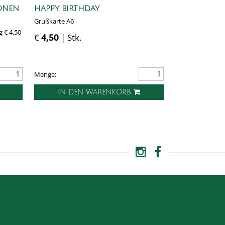
SONEN
HAPPY BIRTHDAY
Grußkarte A6
 € 4,50
€
4,50
| Stk.
Menge:
IN DEN WARENKORB