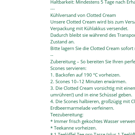
Haltbarkeit: Mindestens 5 Tage nach Erh
---
Kühlversand von Clotted Cream
Unsere Clotted Cream wird bis zum Versan
Verpackung mit Kühlakkus versendet.
Dadurch bleibt sie während des Transpo
Zustand an.
Bitte lagern Sie die Clotted Cream sofort
--
Zubereitung – So bereiten Sie Ihren per
Scones servieren:
1. Backofen auf 190 °C vorheizen.
2. Scones 10–12 Minuten erwärmen.
3. Die Clotted Cream vorsichtig mit ein
umrühren!) und in eine Schüssel geben.
4. Die Scones halbieren, großzügig mit 
Erdbeermarmelade verfeinern.
Teezubereitung:
* Immer frisch gekochtes Wasser verwe
* Teekanne vorheizen.
* 1 Teelöffel Tee pro Tasse (plus 1 Teelöf