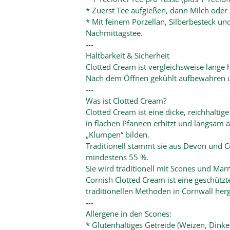
* Zuerst Tee aufgießen, dann Milch oder
* Mit feinem Porzellan, Silberbesteck un
Nachmittagstee.
---
Haltbarkeit & Sicherheit
Clotted Cream ist vergleichsweise lange h
Nach dem Öffnen gekühlt aufbewahren u
---
Was ist Clotted Cream?
Clotted Cream ist eine dicke, reichhalti
in flachen Pfannen erhitzt und langsam ab
„Klumpen“ bilden.
Traditionell stammt sie aus Devon und C
mindestens 55 %.
Sie wird traditionell mit Scones und Mar
Cornish Clotted Cream ist eine geschütz
traditionellen Methoden in Cornwall herge
---
Allergene in den Scones:
* Glutenhaltiges Getreide (Weizen, Dink