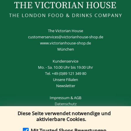
The Victorian House
customerservices@victorianhouse-shop.de
www.victorianhouse-shop.de
München
Kundenservice
Mo. - Sa. 10.00 Uhr bis 19.00 Uhr
Tel.
+49 (0)89 121 349 80
Unsere Filialen
Newsletter
Impressum
&
AGB
Datenschutz
Diese Seite verwendet notwendige und
Widerrufsrecht
&
VERTRAG WIDERRUFEN
aktivierbare Cookies.
Mit Trusted Shops Bewertungen