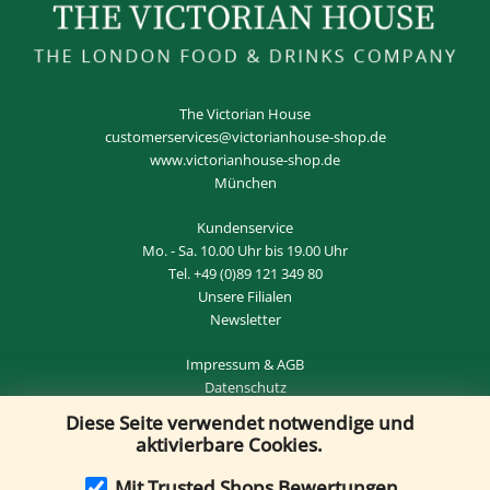
The Victorian House
customerservices@victorianhouse-shop.de
www.victorianhouse-shop.de
München
Kundenservice
Mo. - Sa. 10.00 Uhr bis 19.00 Uhr
Tel.
+49 (0)89 121 349 80
Unsere Filialen
Newsletter
Impressum
&
AGB
Datenschutz
Diese Seite verwendet notwendige und
Widerrufsrecht
&
VERTRAG WIDERRUFEN
aktivierbare Cookies.
Mit Trusted Shops Bewertungen