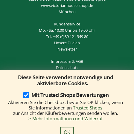
www.victorianhouse-shop.de
München
Kundenservice
Mo. - Sa. 10.00 Uhr bis 19.00 Uhr
Tel.
+49 (0)89 121 349 80
Unsere Filialen
Newsletter
Impressum
&
AGB
Datenschutz
Diese Seite verwendet notwendige und
Widerrufsrecht
&
VERTRAG WIDERRUFEN
aktivierbare Cookies.
Mit Trusted Shops Bewertungen
Aktivieren Sie die Checkbox, bevor Sie OK klicken, wenn
Versand per:
Sie Informationen an
Trusted Shops
zur Ansicht der Käuferbewertungen senden wollen.
> Mehr Informationen und Widerruf
Wir akzeptieren folgende Zahlungsmethoden:
OK