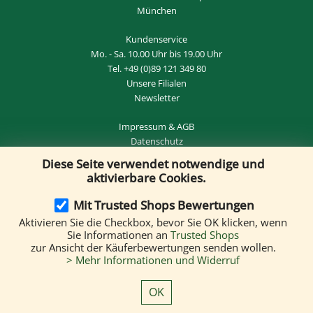
München
Kundenservice
Mo. - Sa. 10.00 Uhr bis 19.00 Uhr
Tel.
+49 (0)89 121 349 80
Unsere Filialen
Newsletter
Impressum
&
AGB
Datenschutz
Diese Seite verwendet notwendige und
Widerrufsrecht
&
VERTRAG WIDERRUFEN
aktivierbare Cookies.
Mit Trusted Shops Bewertungen
Aktivieren Sie die Checkbox, bevor Sie OK klicken, wenn
Versand per:
Sie Informationen an
Trusted Shops
zur Ansicht der Käuferbewertungen senden wollen.
> Mehr Informationen und Widerruf
Wir akzeptieren folgende Zahlungsmethoden:
OK