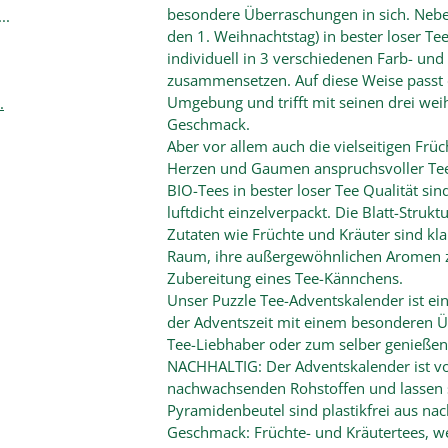
besondere Überraschungen in sich. Nebe
..
den 1. Weihnachtstag) in bester loser Tee
individuell in 3 verschiedenen Farb- und
zusammensetzen. Auf diese Weise passt 
Umgebung und trifft mit seinen drei wei
.
Geschmack.
Aber vor allem auch die vielseitigen Frü
Herzen und Gaumen anspruchsvoller Teet
BIO-Tees in bester loser Tee Qualität s
luftdicht einzelverpackt. Die Blatt-Stru
Zutaten wie Früchte und Kräuter sind k
Raum, ihre außergewöhnlichen Aromen zu 
Zubereitung eines Tee-Kännchens.
Unser Puzzle Tee-Adventskalender ist ei
der Adventszeit mit einem besonderen Üb
Tee-Liebhaber oder zum selber genießen
NACHHALTIG: Der Adventskalender ist voll
nachwachsenden Rohstoffen und lassen s
Pyramidenbeutel sind plastikfrei aus n
Geschmack: Früchte- und Kräutertees, we