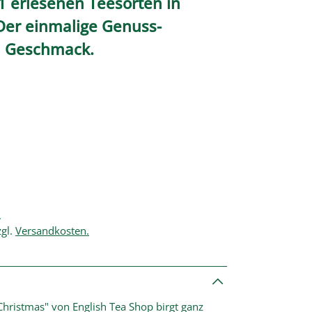
1 erlesenen Teesorten in
 Der einmalige Genuss-
n Geschmack.
.
zgl.
Versandkosten.
hristmas" von English Tea Shop birgt ganz