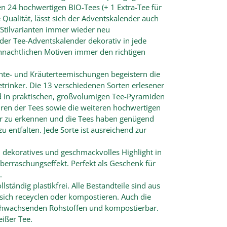
n 24 hochwertigen BIO-Tees (+ 1 Extra-Tee für
 Qualität, lässt sich der Adventskalender auch
 Stilvarianten immer wieder neu
der Tee-Adventskalender dekorativ in jede
hnachtlichen Motiven immer den richtigen
chte- und Kräuterteemischungen begeistern die
rinker. Die 13 verschiedenen Sorten erlesener
ind in praktischen, großvolumigen Tee-Pyramiden
kturen der Tees sowie die weiteren hochwertigen
lar zu erkennen und die Tees haben genügend
entfalten. Jede Sorte ist ausreichend zur
n dekoratives und geschmackvolles Highlight in
erraschungseffekt. Perfekt als Geschenk für
.
ständig plastikfrei. Alle Bestandteile sind aus
ich receyclen oder kompostieren. Auch die
achwachsenden Rohstoffen und kompostierbar.
ißer Tee.