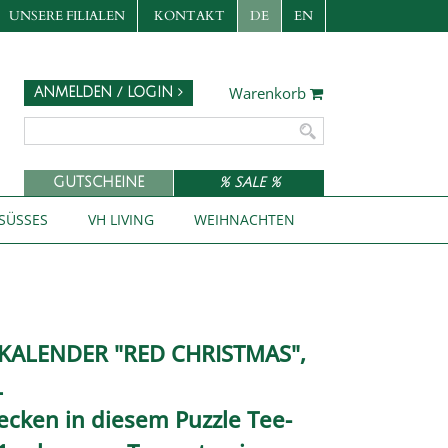
UNSERE FILIALEN
KONTAKT
DE
EN
Warenkorb
ANMELDEN / LOGIN
GUTSCHEINE
% SALE %
SÜSSES
VH LIVING
WEIHNACHTEN
SKALENDER "RED CHRISTMAS",
L
ecken in diesem Puzzle Tee-