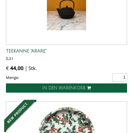
TEEKANNE "ARARE"
0,3 l
€
44,00
| Stk.
Menge:
IN DEN WARENKORB