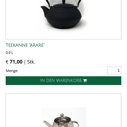
TEEKANNE "ARARE"
0,9 L
€
71,00
| Stk.
Menge:
IN DEN WARENKORB