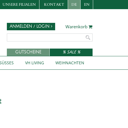
UNSERE FILIALEN
KONTAKT
DE
EN
Warenkorb
ANMELDEN / LOGIN
GUTSCHEINE
% SALE %
SÜSSES
VH LIVING
WEIHNACHTEN
t