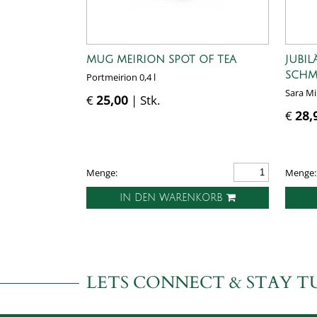
MUG MEIRION SPOT OF TEA
JUBIL
SCHM
Portmeirion 0,4 l
Sara Mil
€
25,00
| Stk.
€
28,
Menge:
Menge:
IN DEN WARENKORB
LETS CONNECT & STAY T