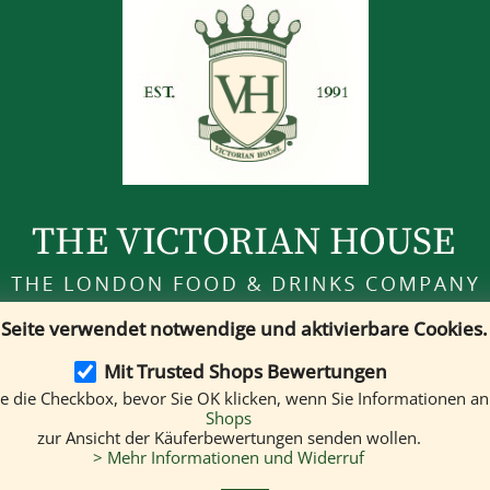
 Seite verwendet notwendige und aktivierbare Cookies.
Kundenservice
Mo. - Sa. 10.00 Uhr bis 19.00 Uhr
Mit Trusted Shops Bewertungen
Tel.
+49 (0)89 121 349 80
ie die Checkbox, bevor Sie OK klicken, wenn Sie Informationen a
Shops
Unsere Filialen
zur Ansicht der Käuferbewertungen senden wollen.
Newsletter
> Mehr Informationen und Widerruf