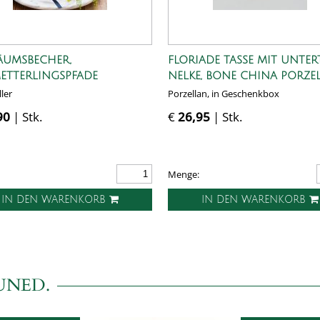
ÄUMSBECHER,
FLORIADE TASSE MIT UNTER
ETTERLINGSPFADE
NELKE, BONE CHINA PORZE
ler
Porzellan, in Geschenkbox
90
| Stk.
€
26,95
| Stk.
Menge:
IN DEN WARENKORB
IN DEN WARENKORB
UNED.