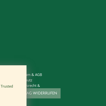
Impressum
&
AGB
Datenschutz
Widerrufsrecht
&
n
Trusted
VERTRAG WIDERRUFEN