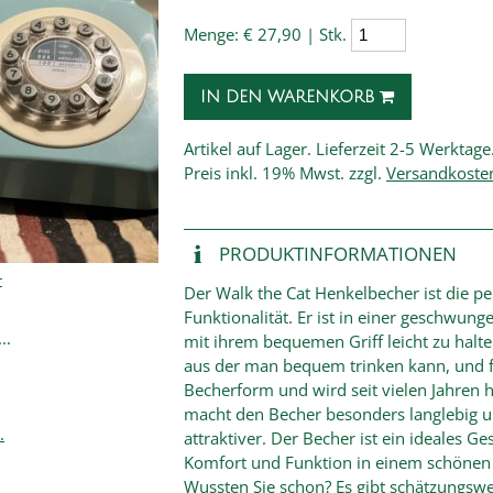
Menge:
€ 27,90 | Stk.
IN DEN WARENKORB
Artikel auf Lager. Lieferzeit 2-5 Werktage
Preis
inkl. 19% Mwst. zzgl.
Versandkoste
PRODUKT­INFORMATIONEN
t
Der Walk the Cat Henkelbecher ist die p
Funktionalität. Er ist in einer geschwun
..
mit ihrem bequemen Griff leicht zu halte
aus der man bequem trinken kann, und fas
Becherform und wird seit vielen Jahren h
macht den Becher besonders langlebig u
.
attraktiver. Der Becher ist ein ideales G
Komfort und Funktion in einem schönen 
Wussten Sie schon? Es gibt schätzungswe